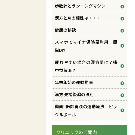
歩数計とランニングマシン
漢方とAIの相性は・・・
健康の秘訣
スマホでマイナ保険証利用 簡
単DIY
疲れやすい場合の漢方薬は？補
中益気湯？
年末年始の運動動画
漢方 先補後瀉の法則
動画!!医師実践の運動療法 ピッ
クルボール
クリニックのご案内