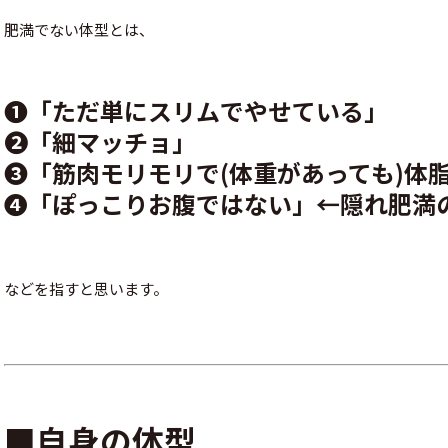
肥満でない体型とは、
❶「ただ単にスリムでやせている」
❷「細マッチョ」
❸「筋肉モリモリで(体重があっても)体
❹「ぽっこりお腹ではない」←隠れ肥満
などを指すと思います。
■自身の体型