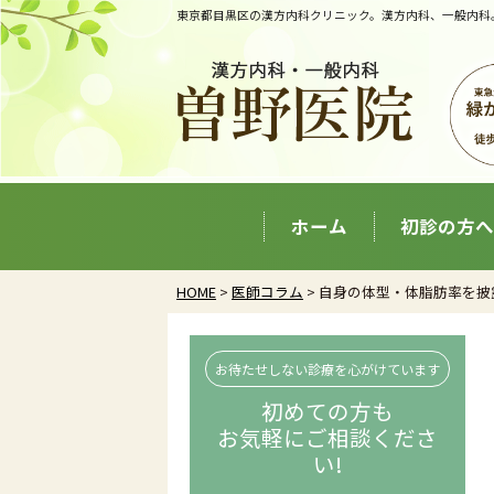
東京都目黒区の漢方内科クリニック。漢方内科、一般内科
ホーム
初診の方へ
HOME
>
医師コラム
> 自身の体型・体脂肪率を披
お待たせしない診療を心がけています
初めての方も
お気軽にご相談くださ
い!