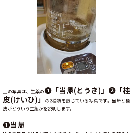
❶「当帰(とうき)」❷「桂
上の写真は、生薬の
皮(けいひ)」
の2種類を煎じている写真です。当帰と桂
皮がどういう生薬かを説明します。
❶当帰