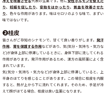
冷えを改善させる
代表の生薬です。他に
女性ホルモンを整えた
り
、
妊娠を促したり
、
安胎をはかったり
、
貧血を改善させた
り
、色々な作用があります。味はセロリのような味で、まずい
味ではないです。
❷桂皮
皆さんがご存知のシナモンで、甘くて良い香りがします。
発汗
作用
、
胃を保護する作用
などがあり、気(気分・気持ち・気力な
ど)が身体上部に停滞しているときに、身体下部に流してくれる
作用があります。発汗作用があるため、漢方の風邪薬によく含
まれています。
気(気分・気持ち・気力など)が身体上部に停滞していると、上
半身のほてりを感じることがあります。この場合に桂皮を内服
すると、熱が上から下に流れてくれます。そのため、手足が冷
えて顔がほてる場合、桂皮は良い生薬になります。