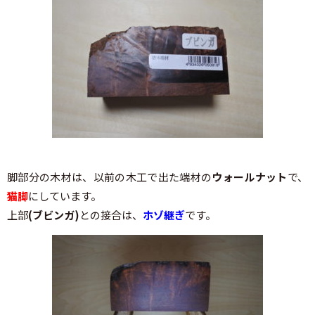
脚部分の木材は、以前の木工で出た端材の
ウォールナット
で、
猫脚
にしています。
上部
(ブビンガ)
との接合は、
ホゾ継ぎ
です。