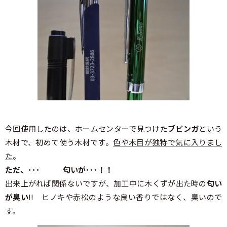
今回使用したのは、ホームセンターで見つけた
ブビンガ
という
木材で、初めて使う木材です。
色や木目が独特で気に入りまし
た
。
ただ、･･･ 匂いが･･･！！
出来上がれば関係ないですが、加工中に木くずが出た時の
匂い
が臭い
!! ヒノキや赤松のような良い香りではなく、臭いので
す。