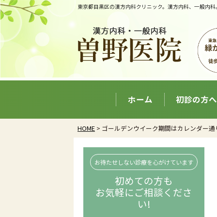
東京都目黒区の漢方内科クリニック。漢方内科、一般内科
ホーム
初診の方へ
HOME
> ゴールデンウイーク期間はカレンダー通
お待たせしない診療を心がけています
初めての方も
お気軽にご相談くださ
い!