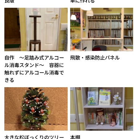
良版
単に作れる
自作 ～足踏み式アルコー
飛散・感染防止パネル
ル消毒スタンド～ 容器に
触れずにアルコール消毒で
きる
大きな松ぼっくりのツリー
本棚